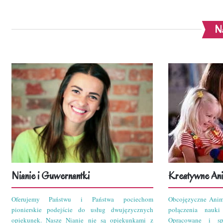
Na
Nianie i Guwernantki
Kreatywne Ani
Oferujemy Państwu i Państwa pociechom
Obcojęzyczne Anim
pionierskie podejście do usług dwujęzycznych
połączenia nauk
opiekunek. Nasze Nianie nie są opiekunkami z
Opracowane i sp