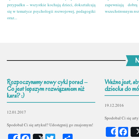
przypadku – wszystkie kochają dzieci, dokształcają
zapewniają dobr
się w tematyce psychologii rozwojowej, pedagogiki
wszechstronnym roz
oraz...
N
Rozpoczynamy nowy cykl porad –
Ważne jest, ab
Co jest lepszym rozwiązaniem niż
dziecka do mów
kara? :)
19.12.2016
12.01.2017
Spodobał Ci się art
Spodobał Ci się artykuł? Udostępnij go znajomym!
Fa
Share
Facebook
Twitter
Podziel