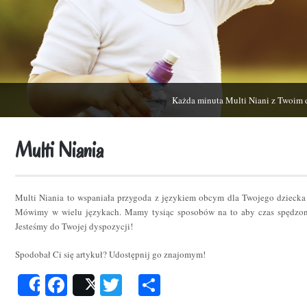
Każda minuta Multi Niani z Twoim 
Multi Niania
Multi Niania to wspaniała przygoda z językiem obcym dla Twojego dziecka
Mówimy w wielu językach. Mamy tysiąc sposobów na to aby czas spędzon
Jesteśmy do Twojej dyspozycji!
Spodobał Ci się artykuł? Udostępnij go znajomym!
Facebook
Twitter
Podziel
Share
Post
się