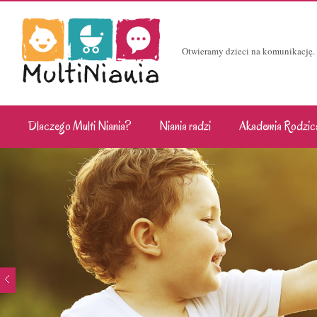
Otwieramy dzieci na komunikację.
Dlaczego Multi Niania?
Niania radzi
Akademia Rodzic