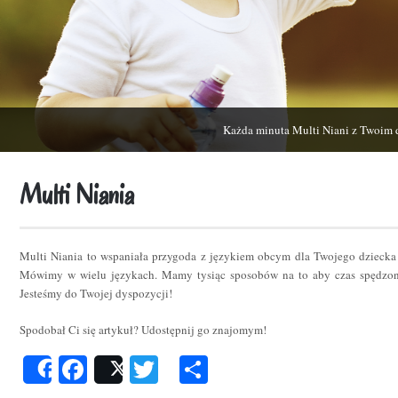
Każda minuta Multi Niani z Twoim 
Multi Niania
Multi Niania to wspaniała przygoda z językiem obcym dla Twojego dziecka
Mówimy w wielu językach. Mamy tysiąc sposobów na to aby czas spędzon
Jesteśmy do Twojej dyspozycji!
Spodobał Ci się artykuł? Udostępnij go znajomym!
Facebook
Twitter
Podziel
Share
Post
się