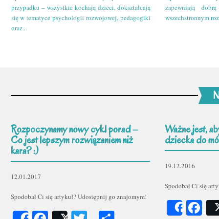
przypadku – wszystkie kochają dzieci, dokształcają
zapewniają dobr
się w tematyce psychologii rozwojowej, pedagogiki
wszechstronnym roz
oraz...
N
Rozpoczynamy nowy cykl porad –
Ważne jest, ab
Co jest lepszym rozwiązaniem niż
dziecka do mów
kara? :)
19.12.2016
12.01.2017
Spodobał Ci się art
Spodobał Ci się artykuł? Udostępnij go znajomym!
Fa
Share
Facebook
Twitter
Podziel