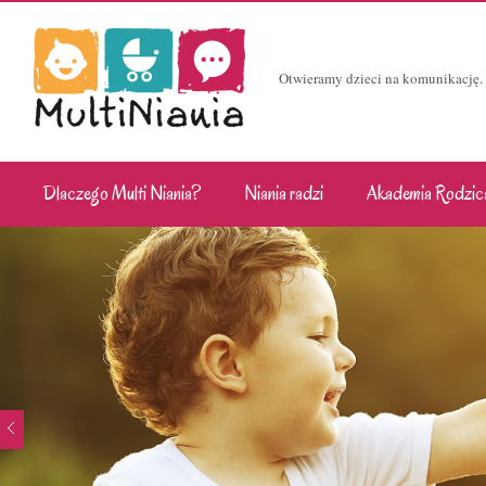
Otwieramy dzieci na komunikację.
Dlaczego Multi Niania?
Niania radzi
Akademia Rodzic