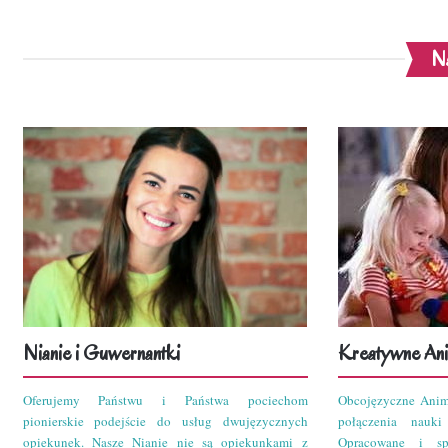
Na
Nianie i Guwernantki
Kreatywne Ani
Oferujemy Państwu i Państwa pociechom
Obcojęzyczne Anim
pionierskie podejście do usług dwujęzycznych
połączenia nauk
opiekunek. Nasze Nianie nie są opiekunkami z
Opracowane i sp