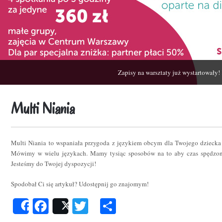
Zapisy na warsztaty już wystartowały!
Multi Niania
Multi Niania to wspaniała przygoda z językiem obcym dla Twojego dziecka
Mówimy w wielu językach. Mamy tysiąc sposobów na to aby czas spędzon
Jesteśmy do Twojej dyspozycji!
Spodobał Ci się artykuł? Udostępnij go znajomym!
Facebook
Twitter
Podziel
Share
Post
się