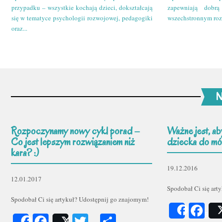
przypadku – wszystkie kochają dzieci, dokształcają
zapewniają dobr
się w tematyce psychologii rozwojowej, pedagogiki
wszechstronnym roz
oraz...
N
Rozpoczynamy nowy cykl porad –
Ważne jest, ab
Co jest lepszym rozwiązaniem niż
dziecka do mów
kara? :)
19.12.2016
12.01.2017
Spodobał Ci się art
Spodobał Ci się artykuł? Udostępnij go znajomym!
Fa
Share
Facebook
Twitter
Podziel