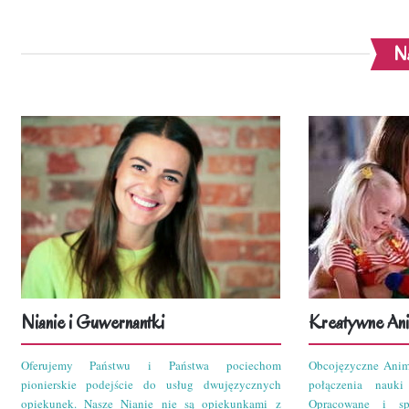
Na
Nianie i Guwernantki
Kreatywne Ani
Oferujemy Państwu i Państwa pociechom
Obcojęzyczne Anim
pionierskie podejście do usług dwujęzycznych
połączenia nauk
opiekunek. Nasze Nianie nie są opiekunkami z
Opracowane i sp