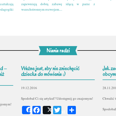
kształcają
zapewniają dobrą zabawę idącą w parze z
edagogiki
wszechstronnym rozwojem....
Niania radzi
d –
Ważne jest, aby nie zniechęcić
Jak za
niż
dziecka do mówienia :)
obcym
19.12.2016
28.11.20
Spodobał Ci się artykuł? Udostępnij go znajomym!
Chwalić t
najomym!
Facebook
Twitter
Podziel
Spodobał
Share
Post
er
odziel