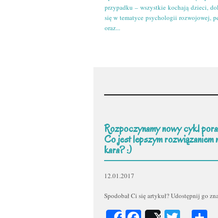
przypadku – wszystkie kochają dzieci, do
się w tematyce psychologii rozwojowej, p
oraz...
Rozpoczynamy nowy cykl pora
Co jest lepszym rozwiązaniem 
kara? :)
12.01.2017
Spodobał Ci się artykuł? Udostępnij go z
Facebook
Twitt
P