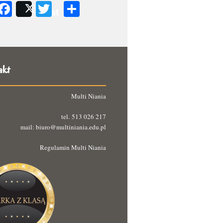
Facebook
Twitter
Podziel
Share
Post
się
akt
Multi Niania
tel. 513 026 217
mail: biuro@multiniania.edu.pl
Regulamin Multi Niania