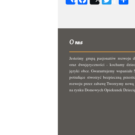
Share
Post
s
O nas
Jesteśmy grupą pasjonatów rozwoju d
oraz dwujęzyczności - kochamy dziec
języki obce. Gwarantujemy wspaniałe N
potrafiące stworzyć bezpieczną przest
rozwoju przez zabawę Tworzymy nową 
na rynku Domowych Opiekunek Dzieci