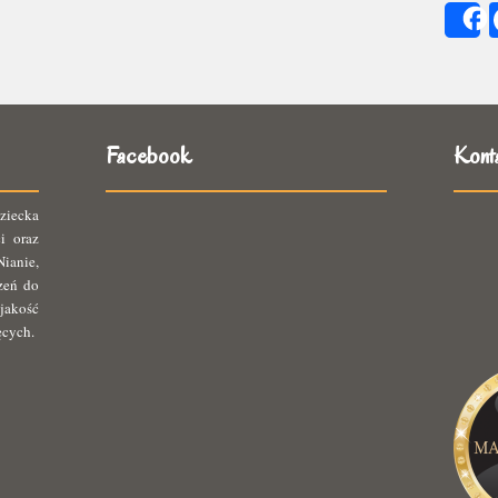
się
ię
Facebook
Kont
ziecka
i oraz
ianie,
rzeń do
jakość
ęcych.