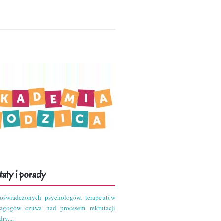
aty i porady
oświadczonych psychologów, terapeutów
dagogów czuwa nad procesem rekrutacji
ry....