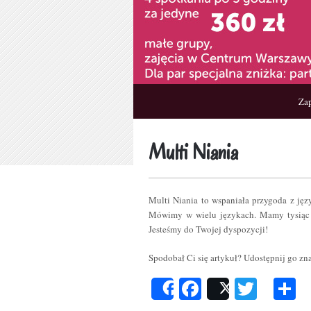
Zap
Multi Niania
Multi Niania to wspaniała przygoda z ję
Mówimy w wielu językach. Mamy tysiąc 
Jesteśmy do Twojej dyspozycji!
Spodobał Ci się artykuł? Udostępnij go z
Facebook
Twitt
P
Share
Post
s