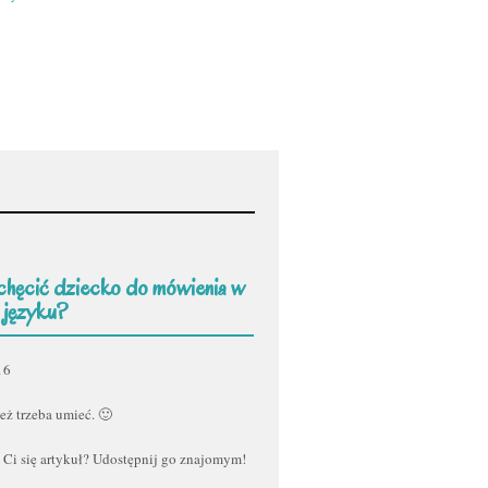
chęcić dziecko do mówienia w
 języku?
16
eż trzeba umieć. 🙂
 Ci się artykuł? Udostępnij go znajomym!