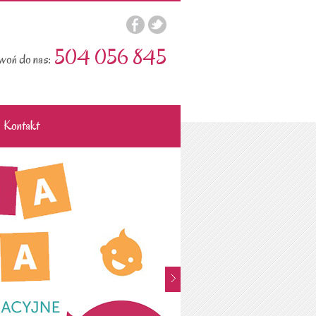
504 056 845
oń do nas:
Kontakt