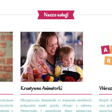
Nasze usługi
Kreatywne Animatorki
Warszt
ciechom
Obcojęzyczne Animatorki to wspaniała możliwość
Zespół d
zycznych
połączenia nauki języka obcego z zabawą.
oraz pe
unkami z
Opracowane i sprawdzone plany animacyjne
naszej kad