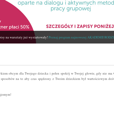
isy na warsztaty już wystartowały!
Poznaj program najnowszej AKADEMII RODZ
zykiem obcym dla Twojego dziecka i pełen spokój w Twojej głowie, gdy nie ma
sposobów na to aby czas spędzony z Twoim dzieckiem był wartościowym dośw
najomym!
er
odziel
ię