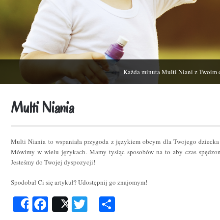
Każda minuta Multi Niani z Twoim 
Multi Niania
Multi Niania to wspaniała przygoda z językiem obcym dla Twojego dziecka
Mówimy w wielu językach. Mamy tysiąc sposobów na to aby czas spędzon
Jesteśmy do Twojej dyspozycji!
Spodobał Ci się artykuł? Udostępnij go znajomym!
Facebook
Twitter
Podziel
Share
Post
się