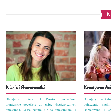
Na
Nianie i Guwernantki
Kreatywne Ani
Oferujemy Państwu i Państwa pociechom
Obcojęzyczne Anim
pionierskie podejście do usług dwujęzycznych
połączenia nauk
opiekunek. Nasze Nianie nie są opiekunkami z
Opracowane i sp