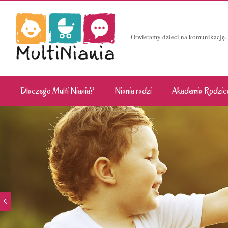
Otwieramy dzieci na komunikację.
Dlaczego Multi Niania?
Niania radzi
Akademia Rodzic