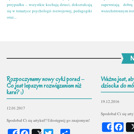
przypadku – wszystkie kochają dzieci, dokształcają
zapewniają dobr
się w tematyce psychologii rozwojowej, pedagogiki
wszechstronnym roz
oraz...
N
Rozpoczynamy nowy cykl porad –
Ważne jest, ab
Co jest lepszym rozwiązaniem niż
dziecka do mów
kara? :)
19.12.2016
12.01.2017
Spodobał Ci się art
Spodobał Ci się artykuł? Udostępnij go znajomym!
Fa
Share
Facebook
Twitter
Podziel