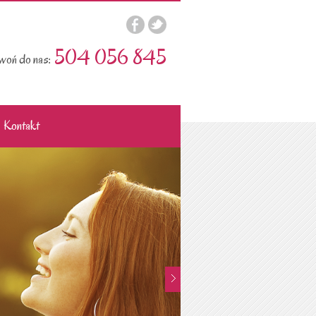
504 056 845
oń do nas:
Kontakt