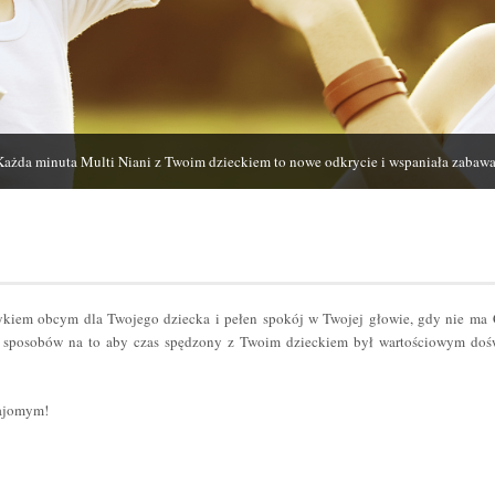
Każda minuta Multi Niani z Twoim dzieckiem to nowe odkrycie i wspaniała zabawa
zykiem obcym dla Twojego dziecka i pełen spokój w Twojej głowie, gdy nie ma
sposobów na to aby czas spędzony z Twoim dzieckiem był wartościowym dośw
najomym!
er
odziel
ię