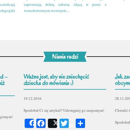
kształcają
zapewniają dobrą zabawę idącą w parze z
edagogiki
wszechstronnym rozwojem....
Niania radzi
d –
Ważne jest, aby nie zniechęcić
Jak za
niż
dziecka do mówienia :)
obcym
19.12.2016
28.11.20
Spodobał Ci się artykuł? Udostępnij go znajomym!
Chwalić t
najomym!
Facebook
Twitter
Podziel
Spodobał
Share
Post
er
odziel