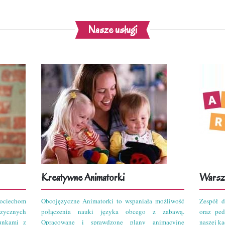
Nasze usługi
Kreatywne Animatorki
Warszt
ciechom
Obcojęzyczne Animatorki to wspaniała możliwość
Zespół d
zycznych
połączenia nauki języka obcego z zabawą.
oraz pe
unkami z
Opracowane i sprawdzone plany animacyjne
naszej kad