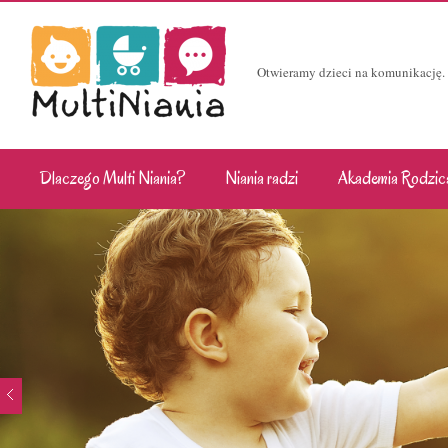
Otwieramy dzieci na komunikację.
Dlaczego Multi Niania?
Niania radzi
Akademia Rodzic