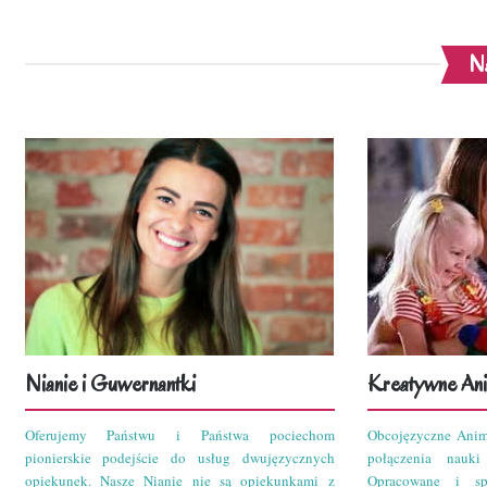
Na
Nianie i Guwernantki
Kreatywne Ani
Oferujemy Państwu i Państwa pociechom
Obcojęzyczne Anim
pionierskie podejście do usług dwujęzycznych
połączenia nauk
opiekunek. Nasze Nianie nie są opiekunkami z
Opracowane i sp