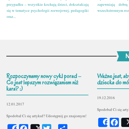
przypadku – wszystkie kochają dzieci, dokształcają
zapewniają dobr
się w tematyce psychologii rozwojowej, pedagogiki
wszechstronnym roz
oraz...
N
Rozpoczynamy nowy cykl porad –
Ważne jest, ab
Co jest lepszym rozwiązaniem niż
dziecka do mów
kara? :)
19.12.2016
12.01.2017
Spodobał Ci się art
Spodobał Ci się artykuł? Udostępnij go znajomym!
Fa
Share
Facebook
Twitter
Podziel