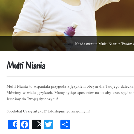
Każda minuta Multi Niani z Twoim 
Multi Niania
Multi Niania to wspaniała przygoda z językiem obcym dla Twojego dziecka
Mówimy w wielu językach. Mamy tysiąc sposobów na to aby czas spędzon
Jesteśmy do Twojej dyspozycji!
Spodobał Ci się artykuł? Udostępnij go znajomym!
Facebook
Twitter
Podziel
Share
Post
się