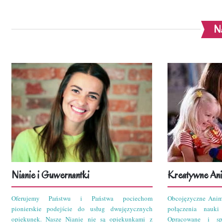
Na
Nianie i Guwernantki
Kreatywne Ani
Oferujemy Państwu i Państwa pociechom
Obcojęzyczne Anim
pionierskie podejście do usług dwujęzycznych
połączenia nauk
opiekunek. Nasze Nianie nie są opiekunkami z
Opracowane i sp