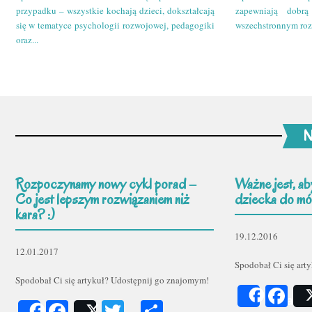
przypadku – wszystkie kochają dzieci, dokształcają
zapewniają dobr
się w tematyce psychologii rozwojowej, pedagogiki
wszechstronnym roz
oraz...
N
Rozpoczynamy nowy cykl porad –
Ważne jest, ab
Co jest lepszym rozwiązaniem niż
dziecka do mów
kara? :)
19.12.2016
12.01.2017
Spodobał Ci się art
Spodobał Ci się artykuł? Udostępnij go znajomym!
Fa
Share
Facebook
Twitter
Podziel