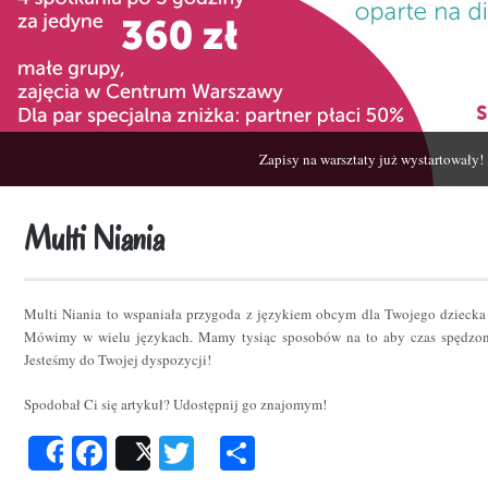
Zapisy na warsztaty już wystartowały!
Multi Niania
Multi Niania to wspaniała przygoda z językiem obcym dla Twojego dziecka
Mówimy w wielu językach. Mamy tysiąc sposobów na to aby czas spędzon
Jesteśmy do Twojej dyspozycji!
Spodobał Ci się artykuł? Udostępnij go znajomym!
Facebook
Twitter
Podziel
Share
Post
się