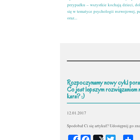
przypadku – wszystkie kochają dzieci, do
się w tematyce psychologii rozwojowej, p
oraz...
Rozpoczynamy nowy cykl pora
Co jest lepszym rozwiązaniem 
kara? :)
12.01.2017
Spodobał Ci się artykuł? Udostępnij go z
Facebook
Twitt
P