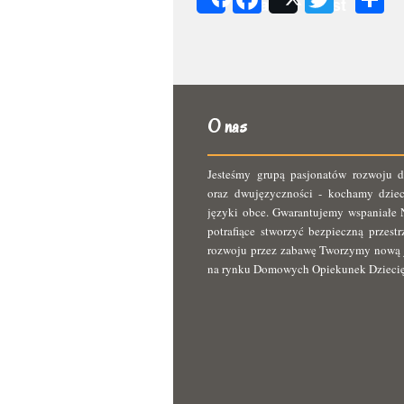
Share
Post
s
O nas
Jesteśmy grupą pasjonatów rozwoju d
oraz dwujęzyczności - kochamy dziec
języki obce. Gwarantujemy wspaniałe N
potrafiące stworzyć bezpieczną przest
rozwoju przez zabawę Tworzymy nową 
na rynku Domowych Opiekunek Dzieci