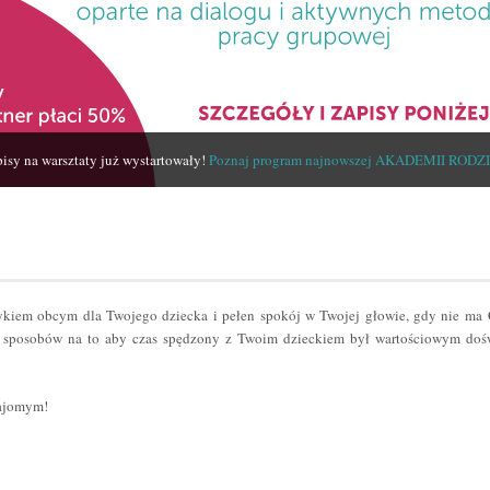
isy na warsztaty już wystartowały!
Poznaj program najnowszej AKADEMII RODZ
zykiem obcym dla Twojego dziecka i pełen spokój w Twojej głowie, gdy nie ma
sposobów na to aby czas spędzony z Twoim dzieckiem był wartościowym dośw
najomym!
er
odziel
ię