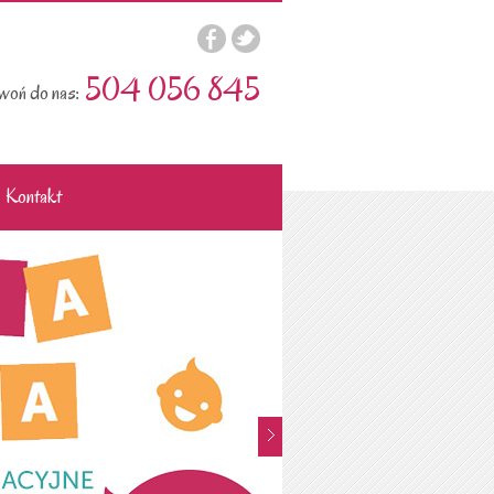
504 056 845
oń do nas:
Kontakt