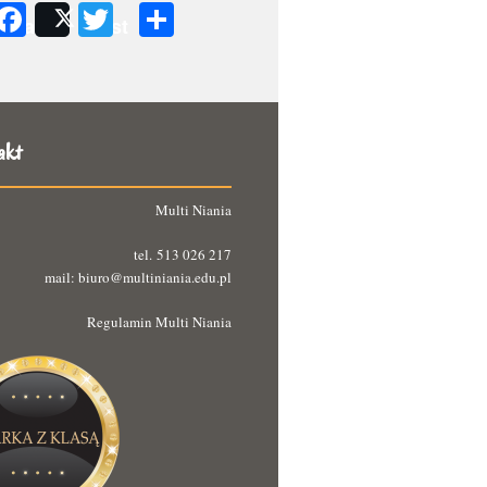
Facebook
Twitter
Podziel
Share
Post
się
akt
Multi Niania
tel. 513 026 217
mail: biuro@multiniania.edu.pl
Regulamin Multi Niania