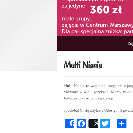
Zap
Multi Niania
Multi Niania to wspaniała przygoda z ję
Mówimy w wielu językach. Mamy tysiąc 
Jesteśmy do Twojej dyspozycji!
Spodobał Ci się artykuł? Udostępnij go z
Facebook
Twitt
P
Share
Post
s