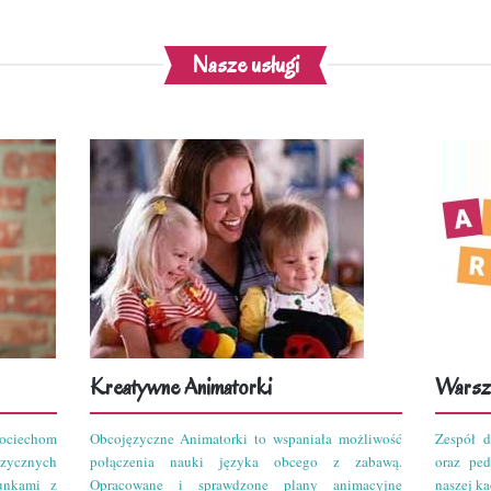
Nasze usługi
Kreatywne Animatorki
Warszt
ciechom
Obcojęzyczne Animatorki to wspaniała możliwość
Zespół d
zycznych
połączenia nauki języka obcego z zabawą.
oraz pe
unkami z
Opracowane i sprawdzone plany animacyjne
naszej kad