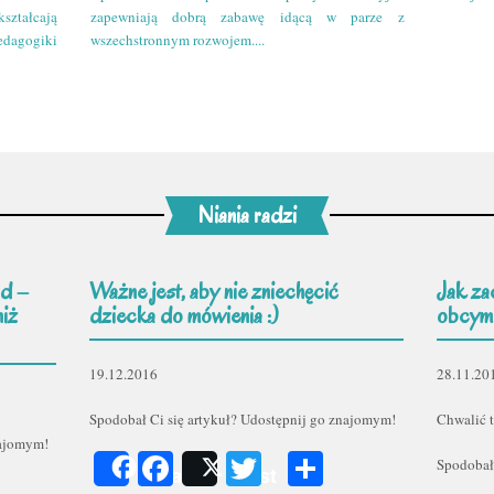
kształcają
zapewniają dobrą zabawę idącą w parze z
edagogiki
wszechstronnym rozwojem....
Niania radzi
d –
Ważne jest, aby nie zniechęcić
Jak za
niż
dziecka do mówienia :)
obcym
19.12.2016
28.11.20
Spodobał Ci się artykuł? Udostępnij go znajomym!
Chwalić t
najomym!
Facebook
Twitter
Podziel
Spodobał
Share
Post
er
odziel