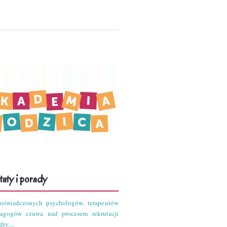
aty i porady
oświadczonych psychologów, terapeutów
dagogów czuwa nad procesem rekrutacji
ry....