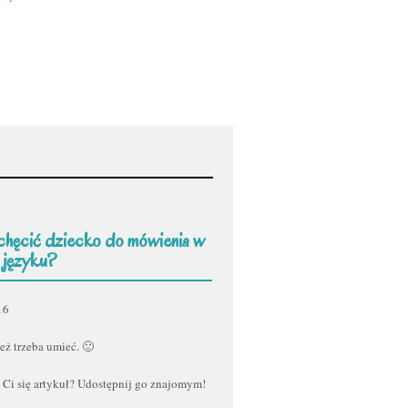
chęcić dziecko do mówienia w
 języku?
16
eż trzeba umieć. 🙂
 Ci się artykuł? Udostępnij go znajomym!