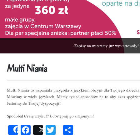
Zapisy na warsztaty już wystartowały!
Multi Niania
Multi Niania to wspaniała przygoda z językiem obcym dla Twojego dziecka
Mówimy w wielu językach. Mamy tysiąc sposobów na to aby czas spędzon
Jesteśmy do Twojej dyspozycji!
Spodobał Ci się artykuł? Udostępnij go znajomym!
Facebook
Twitter
Podziel
Share
Post
się