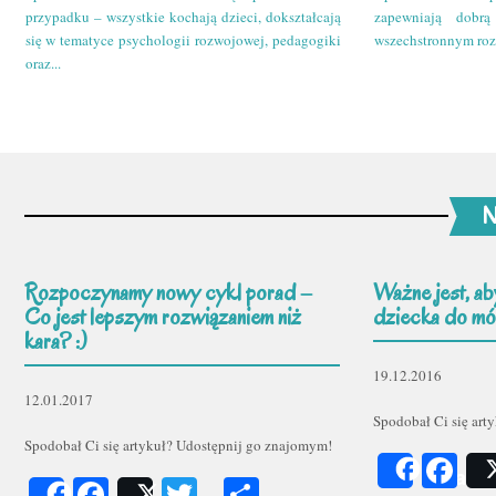
przypadku – wszystkie kochają dzieci, dokształcają
zapewniają dobr
się w tematyce psychologii rozwojowej, pedagogiki
wszechstronnym roz
oraz...
N
Rozpoczynamy nowy cykl porad –
Ważne jest, ab
Co jest lepszym rozwiązaniem niż
dziecka do mów
kara? :)
19.12.2016
12.01.2017
Spodobał Ci się art
Spodobał Ci się artykuł? Udostępnij go znajomym!
Fa
Share
Facebook
Twitter
Podziel