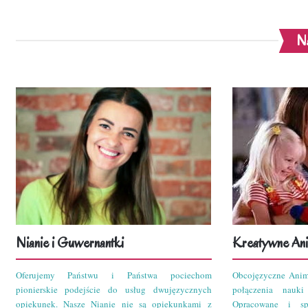
Na
Nianie i Guwernantki
Kreatywne Ani
Oferujemy Państwu i Państwa pociechom
Obcojęzyczne Anim
pionierskie podejście do usług dwujęzycznych
połączenia nauk
opiekunek. Nasze Nianie nie są opiekunkami z
Opracowane i sp