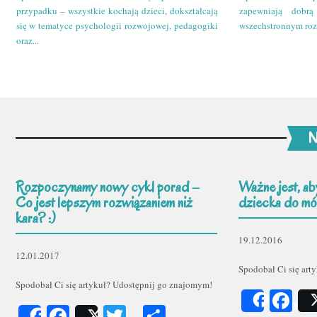
przypadku – wszystkie kochają dzieci, dokształcają
zapewniają dobr
się w tematyce psychologii rozwojowej, pedagogiki
wszechstronnym roz
oraz...
N
Rozpoczynamy nowy cykl porad –
Ważne jest, ab
Co jest lepszym rozwiązaniem niż
dziecka do mów
kara? :)
19.12.2016
12.01.2017
Spodobał Ci się art
Spodobał Ci się artykuł? Udostępnij go znajomym!
Fa
Share
Facebook
Twitter
Podziel