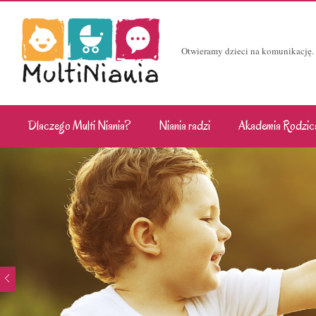
Otwieramy dzieci na komunikację.
Dlaczego Multi Niania?
Niania radzi
Akademia Rodzic