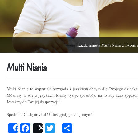
Każda minuta Multi Niani z Twoim 
Multi Niania
Multi Niania to wspaniała przygoda z językiem obcym dla Twojego dziecka
Mówimy w wielu językach. Mamy tysiąc sposobów na to aby czas spędzon
Jesteśmy do Twojej dyspozycji!
Spodobał Ci się artykuł? Udostępnij go znajomym!
Facebook
Twitter
Podziel
Share
Post
się