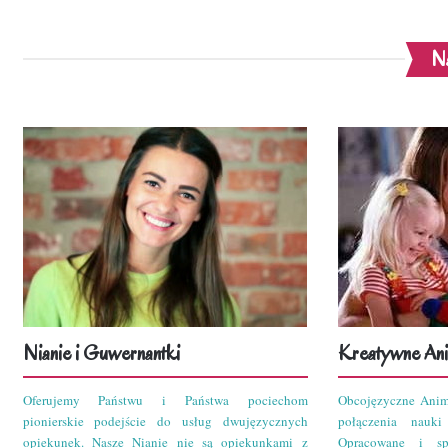
Na
Nianie i Guwernantki
Kreatywne Ani
Oferujemy Państwu i Państwa pociechom
Obcojęzyczne Anim
pionierskie podejście do usług dwujęzycznych
połączenia nauk
opiekunek. Nasze Nianie nie są opiekunkami z
Opracowane i sp