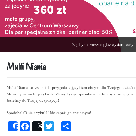
Zapisy na warsztaty już wystartowały!
Multi Niania
Multi Niania to wspaniała przygoda z językiem obcym dla Twojego dziecka
Mówimy w wielu językach. Mamy tysiąc sposobów na to aby czas spędzon
Jesteśmy do Twojej dyspozycji!
Spodobał Ci się artykuł? Udostępnij go znajomym!
Facebook
Twitter
Podziel
Share
Post
się