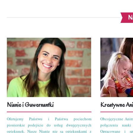
Na
Nianie i Guwernantki
Kreatywne Ani
Oferujemy Państwu i Państwa pociechom
Obcojęzyczne Anim
pionierskie podejście do usług dwujęzycznych
połączenia nauk
opiekunek. Nasze Nianie nie są opiekunkami z
Opracowane i sp