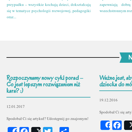
przypadku – wszystkie kochają dzieci, dokształcają
zapewniają dobr
się w tematyce psychologii rozwojowej, pedagogiki
wszechstronnym roz
oraz...
N
Rozpoczynamy nowy cykl porad –
Ważne jest, ab
Co jest lepszym rozwiązaniem niż
dziecka do mów
kara? :)
19.12.2016
12.01.2017
Spodobał Ci się art
Spodobał Ci się artykuł? Udostępnij go znajomym!
Fa
Share
Facebook
Twitter
Podziel